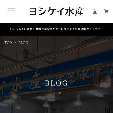
いらっしゃいませ！ 焼津さかなセンターのヨシケイ水産 通販サイトです！
TOP
BLOG
B
L
O
G
ブログ