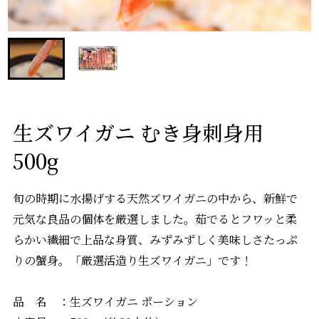
生ズワイガニ むき身刺身用
500g
旬の時期に水揚げする天然ズワイガニの中から、新鮮で
元気な良品の個体を厳選しました。茹でるとフワッと柔
らかい繊細で上品な身質、みずみずしく美味しさたっぷ
りの蟹身。「厳選活造り生ズワイガニ」です！
品 名 ：生ズワイガニ ポーション