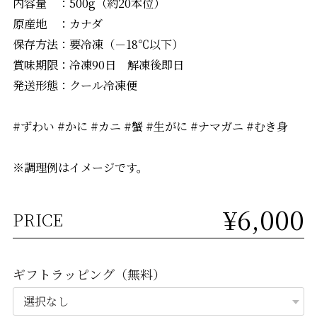
内容量 ：500g（約20本位）
原産地 ：カナダ
保存方法：要冷凍（－18℃以下）
賞味期限：冷凍90日 解凍後即日
発送形態：クール冷凍便
#ずわい #かに #カニ #蟹 #生がに #ナマガニ #むき身
※調理例はイメージです。
¥6,000
PRICE
ギフトラッピング（無料）