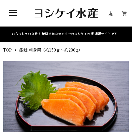
いらっしゃいませ！ 焼津さかなセンターのヨシケイ水産 通販サイトです！
TOP
銀鮭 刺身用（約150ｇ～約200g）