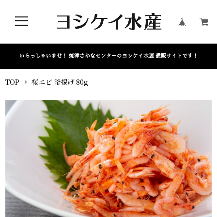
いらっしゃいませ！ 焼津さかなセンターのヨシケイ水産 通販サイトです！
TOP
桜エビ 釜揚げ 80g