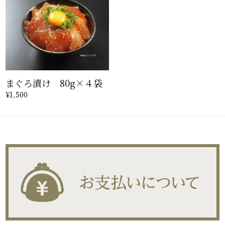
まぐろ漬け 80g×４袋
¥1,500