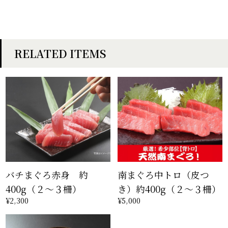
RELATED ITEMS
バチまぐろ赤身 約
南まぐろ中トロ（皮つ
400g（２〜３柵）
き）約400g（２〜３柵）
¥2,300
¥5,000